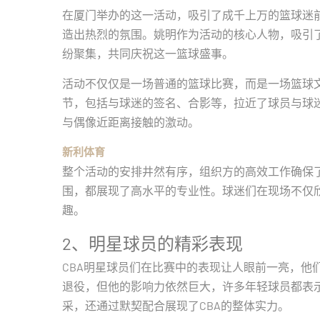
在厦门举办的这一活动，吸引了成千上万的篮球迷
造出热烈的氛围。姚明作为活动的核心人物，吸引
纷聚集，共同庆祝这一篮球盛事。
活动不仅仅是一场普通的篮球比赛，而是一场篮球
节，包括与球迷的签名、合影等，拉近了球员与球
与偶像近距离接触的激动。
新利体育
整个活动的安排井然有序，组织方的高效工作确保
围，都展现了高水平的专业性。球迷们在现场不仅
趣。
2、明星球员的精彩表现
CBA明星球员们在比赛中的表现让人眼前一亮，他
退役，但他的影响力依然巨大，许多年轻球员都表
采，还通过默契配合展现了CBA的整体实力。