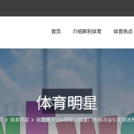
首页
介绍新利体育
体育热点
体育明星
页
体育明星
姚明携手CBA明星闪耀厦门热情洋溢引发球迷