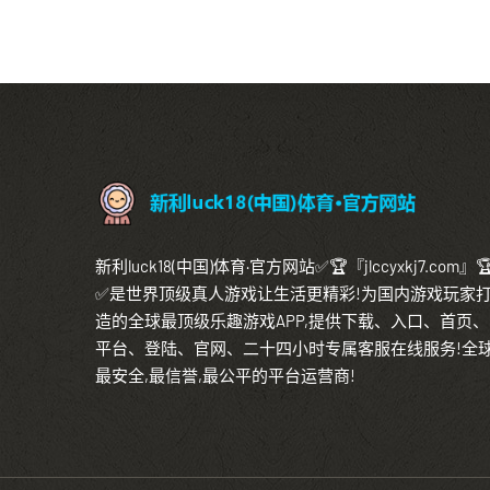
新利luck18(中国)体育·官方网站✅🏆『jlccyxkj7.com』
✅是世界顶级真人游戏让生活更精彩!为国内游戏玩家
造的全球最顶级乐趣游戏APP,提供下载、入口、首页、
平台、登陆、官网、二十四小时专属客服在线服务!全
最安全,最信誉,最公平的平台运营商!