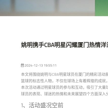
姚明携手CBA明星闪耀厦门热情
2024-12-13 19:55:11
本文将围绕姚明与CBA明星球员在厦门的精彩活动
篮球的标志性人物，不仅在球场上有着辉煌的成就，
本次活动通过明星球员的参与和互动，吸引了大量
球员的表现、球迷的热情和未来展望四个方面深入
1、活动盛况空前