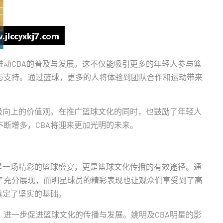
动CBA的普及与发展。这不仅能吸引更多的年轻人参与篮
与支持。通过篮球，更多的人将体验到团队合作和运动带来
极向上的价值观。在推广篮球文化的同时，也鼓励了年轻人
断增多，CBA将迎来更加光明的未来。
是一场精彩的篮球盛宴，更是篮球文化传播的有效途径。通
了充分展现，而明星球员的精彩表现也让观众们享受到了高
奠定了坚实的基础。
进一步促进篮球文化的传播与发展。姚明及CBA明星的影