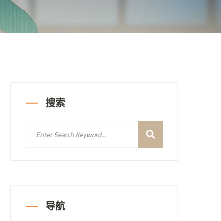
搜索
导航