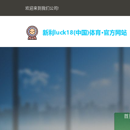
欢迎来到我们公司!
首