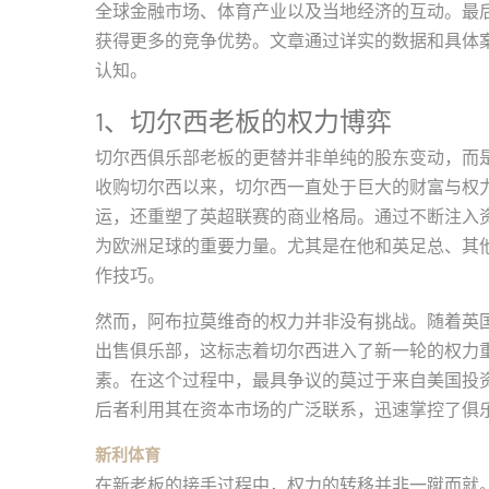
全球金融市场、体育产业以及当地经济的互动。最
获得更多的竞争优势。文章通过详实的数据和具体
认知。
1、切尔西老板的权力博弈
切尔西俱乐部老板的更替并非单纯的股东变动，而是
收购切尔西以来，切尔西一直处于巨大的财富与权
运，还重塑了英超联赛的商业格局。通过不断注入
为欧洲足球的重要力量。尤其是在他和英足总、其
作技巧。
然而，阿布拉莫维奇的权力并非没有挑战。随着英国
出售俱乐部，这标志着切尔西进入了新一轮的权力
素。在这个过程中，最具争议的莫过于来自美国投资者的
后者利用其在资本市场的广泛联系，迅速掌控了俱
新利体育
在新老板的接手过程中，权力的转移并非一蹴而就