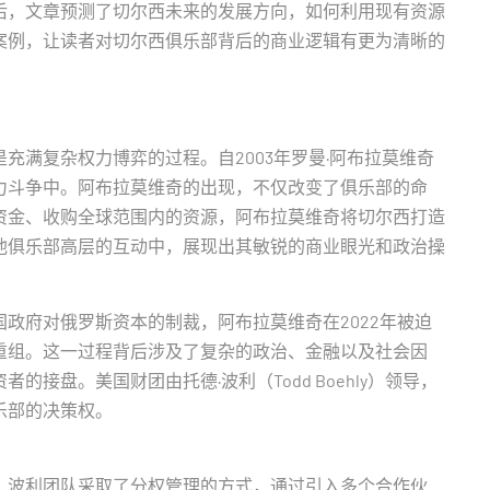
后，文章预测了切尔西未来的发展方向，如何利用现有资源
案例，让读者对切尔西俱乐部背后的商业逻辑有更为清晰的
充满复杂权力博弈的过程。自2003年罗曼·阿布拉莫维奇
力斗争中。阿布拉莫维奇的出现，不仅改变了俱乐部的命
资金、收购全球范围内的资源，阿布拉莫维奇将切尔西打造
他俱乐部高层的互动中，展现出其敏锐的商业眼光和政治操
政府对俄罗斯资本的制裁，阿布拉莫维奇在2022年被迫
重组。这一过程背后涉及了复杂的政治、金融以及社会因
接盘。美国财团由托德·波利（Todd Boehly）领导，
乐部的决策权。
。波利团队采取了分权管理的方式，通过引入多个合作伙